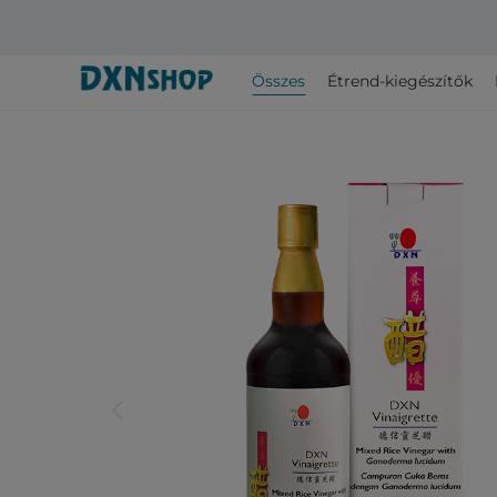
Összes
Étrend-kiegészítők
arrow_back_ios