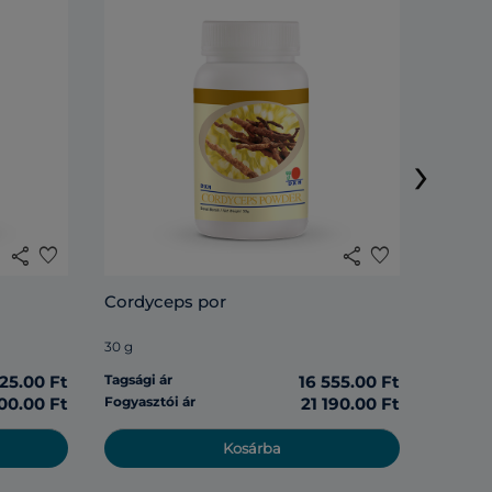
DXN Li
›
120 tabl
share
favorite
share
favorite
Tagsági 
Cordyceps por
Fogyasz
30 g
125.00 Ft
Tagsági ár
16 555.00 Ft
00.00 Ft
Fogyasztói ár
21 190.00 Ft
Kosárba