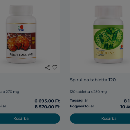
share
favorite
Spirulina tabletta 120
la x 270 mg
120 tabletta x 250 mg
r
6 695.00 Ft
Tagsági ár
8 
i ár
8 570.00 Ft
Fogyasztói ár
10 4
Kosárba
Kosárba