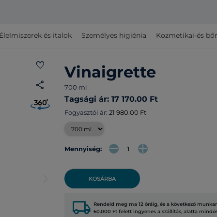
Élelmiszerek és italok
Személyes higiénia
Kozmetikai-és bő
favorite
Vinaigrette
share
700 ml
Tagsági ár: 17 170.00 Ft
Fogyasztói ár:
21 980.00 Ft
Mennyiség:
arrow_forward_ios
KOSÁRBA
local_shipping
Rendeld meg ma 12 óráig, és a következő munkana
60.000 Ft felett ingyenes a szállítás, alatta mindö