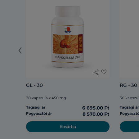
‹
share
favorite
GL - 30
RG - 30
30 kapszula x 450 mg
30 kapszu
Tagsági ár
6 695.00 Ft
Tagsági á
Fogyasztói ár
8 570.00 Ft
Fogyasztó
Kosárba