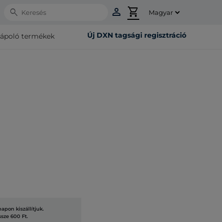
person
shopping_cart
Search
Új DXN tagsági regisztráció
rápoló termékek
pon kiszállítjuk.
ssze 600 Ft.