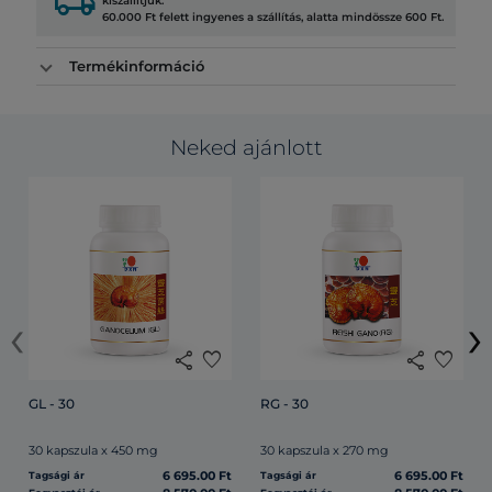
local_shipping
kiszállítjuk.
60.000 Ft felett ingyenes a szállítás, alatta mindössze 600 Ft.
Termékinformáció
Neked ajánlott
‹
›
share
favorite
share
favorite
GL - 30
RG - 30
30 kapszula x 450 mg
30 kapszula x 270 mg
6 695.00 Ft
6 695.00 Ft
Tagsági ár
Tagsági ár