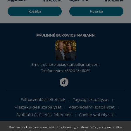
8 570.00 Ft
8 570.00 Ft
Fogyasztói ár
Fogyasztói ár
Kosárba
Kosárba
PAULINNÉ BUKOVICS MARIANN
Email: ganoterapiaoktatas@gmail.com
Telefonszám: +36204346069
Felhasználási feltételek
Tagsági szabályzat
|
|
Visszaküldési szabályzat
Adatvédelmi szabályzat
|
|
Szállítási és fizetési feltételek
Cookie szabályzat
|
|
Adatvédelmi tájékoztató
We use cookies to ensure basic functionality, analyze traffic, and personalize