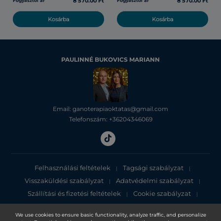
8 570.00 Ft
8 570.00 Ft
Fogyasztói ár
Fogyasztói ár
Kosárba
Kosárba
PAULINNÉ BUKOVICS MARIANN
Email: ganoterapiaoktatas@gmail.com
Telefonszám: +36204346069
Felhasználási feltételek
Tagsági szabályzat
|
|
Visszaküldési szabályzat
Adatvédelmi szabályzat
|
|
Szállítási és fizetési feltételek
Cookie szabályzat
|
|
Adatvédelmi tájékoztató
We use cookies to ensure basic functionality, analyze traffic, and personalize