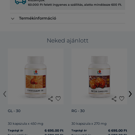
local_shipping
kiszállítjuk.
60.000 Ft felett ingyenes a szállítás, alatta mindössze 600 Ft.
Termékinformáció
Neked ajánlott
‹
›
share
favorite
share
favorite
GL - 30
RG - 30
30 kapszula x 450 mg
30 kapszula x 270 mg
6 695.00 Ft
6 695.00 Ft
Tagsági ár
Tagsági ár