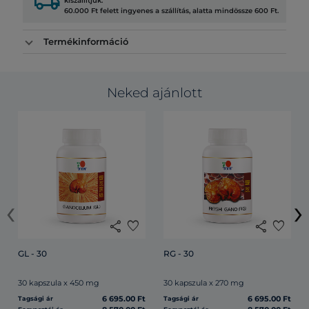
local_shipping
kiszállítjuk.
60.000 Ft felett ingyenes a szállítás, alatta mindössze 600 Ft.
Termékinformáció
Neked ajánlott
‹
›
share
favorite
share
favorite
GL - 30
RG - 30
30 kapszula x 450 mg
30 kapszula x 270 mg
6 695.00 Ft
6 695.00 Ft
Tagsági ár
Tagsági ár