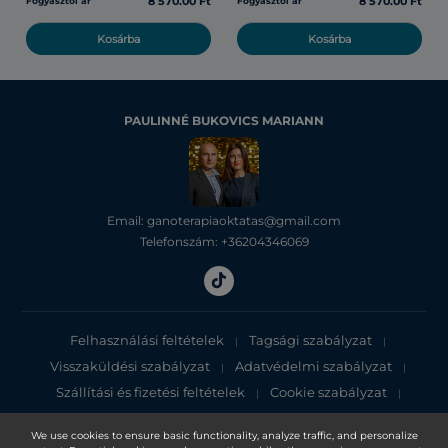
8 570.00 Ft
8 570.00 Ft
Fogyasztói ár
Fogyasztói ár
Kosárba
Kosárba
PAULINNÉ BUKOVICS MARIANN
Email: ganoterapiaoktatas@gmail.com
Telefonszám: +36204346069
Felhasználási feltételek
Tagsági szabályzat
|
|
Visszaküldési szabályzat
Adatvédelmi szabályzat
|
|
Szállítási és fizetési feltételek
Cookie szabályzat
|
|
Adatvédelmi tájékoztató
We use cookies to ensure basic functionality, analyze traffic, and personalize