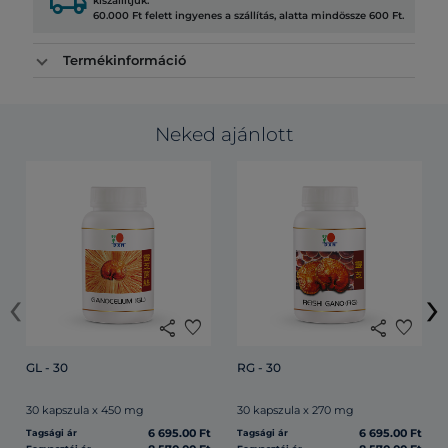
local_shipping
kiszállítjuk.
60.000 Ft felett ingyenes a szállítás, alatta mindössze 600 Ft.
Termékinformáció
Neked ajánlott
‹
›
share
favorite
share
favorite
GL - 30
RG - 30
30 kapszula x 450 mg
30 kapszula x 270 mg
6 695.00 Ft
6 695.00 Ft
Tagsági ár
Tagsági ár