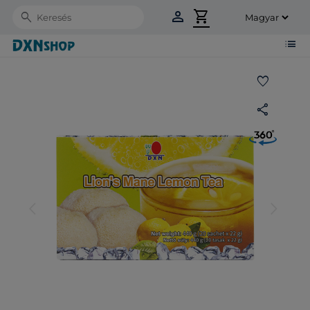
person
shopping_cart
Search
list
favorite
share
arrow_back_ios
arrow_forward_ios