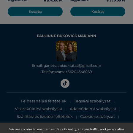
8 570.00 Ft
8 570.00 Ft
Fogyasztói ár
Fogyasztói ár
Kosárba
Kosárba
PAULINNÉ BUKOVICS MARIANN
Email: ganoterapiaoktatas@gmail.com
Telefonszám: +36204346069
Felhasználási feltételek
Tagsági szabályzat
|
|
Visszaküldési szabályzat
Adatvédelmi szabályzat
|
|
Szállítási és fizetési feltételek
Cookie szabályzat
|
|
Adatvédelmi tájékoztató
We use cookies to ensure basic functionality, analyze traffic, and personalize