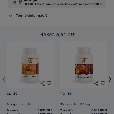
local_shipping
kiszállítjuk.
60.000 Ft felett ingyenes a szállítás, alatta mindössze 600 Ft.
Termékinformáció
Neked ajánlott
‹
›
share
favorite
share
favorite
GL - 30
RG - 30
30 kapszula x 450 mg
30 kapszula x 270 mg
6 695.00 Ft
6 695.00 Ft
Tagsági ár
Tagsági ár