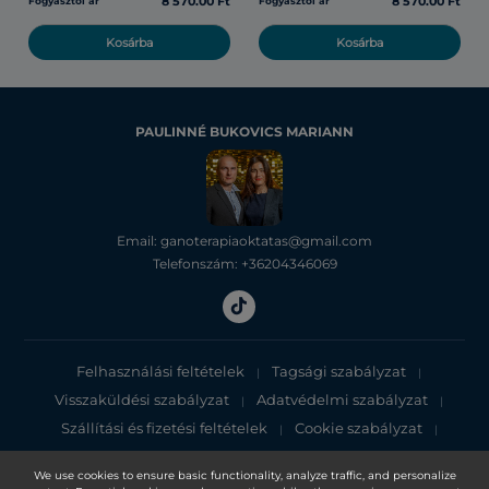
8 570.00 Ft
8 570.00 Ft
Fogyasztói ár
Fogyasztói ár
Kosárba
Kosárba
PAULINNÉ BUKOVICS MARIANN
Email: ganoterapiaoktatas@gmail.com
Telefonszám: +36204346069
Felhasználási feltételek
Tagsági szabályzat
|
|
Visszaküldési szabályzat
Adatvédelmi szabályzat
|
|
Szállítási és fizetési feltételek
Cookie szabályzat
|
|
Adatvédelmi tájékoztató
We use cookies to ensure basic functionality, analyze traffic, and personalize