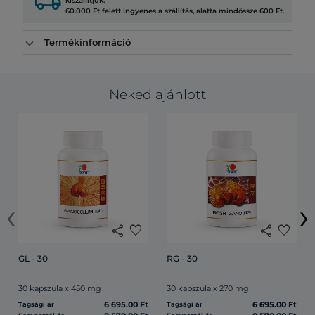
local_shipping
kiszállítjuk.
60.000 Ft felett ingyenes a szállítás, alatta mindössze 600 Ft.
Termékinformáció
Neked ajánlott
‹
›
share
favorite
share
favorite
GL - 30
RG - 30
30 kapszula x 450 mg
30 kapszula x 270 mg
6 695.00 Ft
6 695.00 Ft
Tagsági ár
Tagsági ár