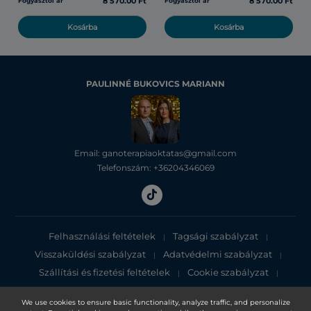
8 570.00 Ft
8 570.00 Ft
Fogyasztói ár
Fogyasztói ár
Kosárba
Kosárba
PAULINNÉ BUKOVICS MARIANN
Email: ganoterapiaoktatas@gmail.com
Telefonszám: +36204346069
Felhasználási feltételek
Tagsági szabályzat
|
|
Visszaküldési szabályzat
Adatvédelmi szabályzat
|
|
Szállítási és fizetési feltételek
Cookie szabályzat
|
|
Adatvédelmi tájékoztató
We use cookies to ensure basic functionality, analyze traffic, and personalize