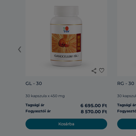
‹
share
favorite
GL - 30
RG - 30
30 kapszula x 450 mg
30 kapszu
Tagsági ár
6 695.00 Ft
Tagsági á
Fogyasztói ár
8 570.00 Ft
Fogyasztó
Kosárba