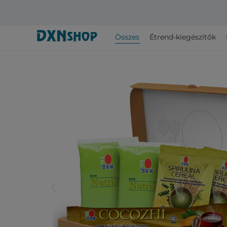
Összes
Étrend-kiegészítők
arrow_back_ios