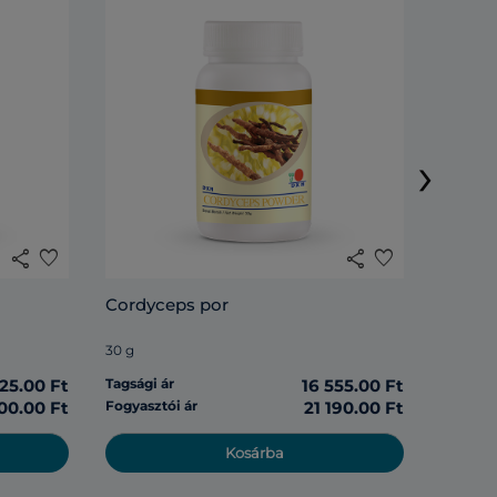
DXN Li
›
120 tabl
share
favorite
share
favorite
Tagsági 
Cordyceps por
Fogyasz
30 g
125.00 Ft
Tagsági ár
16 555.00 Ft
00.00 Ft
Fogyasztói ár
21 190.00 Ft
Kosárba