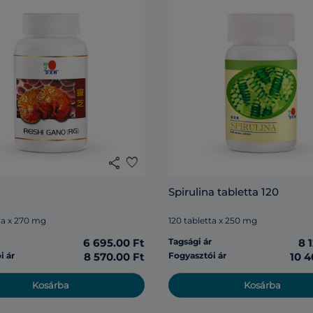
share
favorite
Spirulina tabletta 120
la x 270 mg
120 tabletta x 250 mg
r
6 695.00 Ft
Tagsági ár
8 
i ár
8 570.00 Ft
Fogyasztói ár
10 4
Kosárba
Kosárba