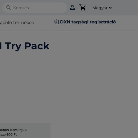
person
shopping_cart
Search
Új DXN tagsági regisztráció
rápoló termékek
 Try Pack
pon kiszállítjuk.
ssze 600 Ft.