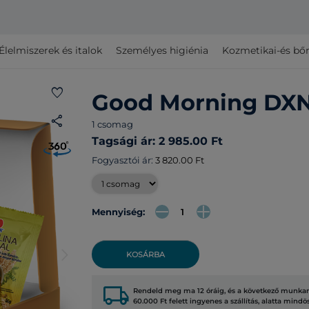
Élelmiszerek és italok
Személyes higiénia
Kozmetikai-és bő
favorite
Good Morning DXN
share
1 csomag
Tagsági ár: 2 985.00 Ft
Fogyasztói ár:
3 820.00 Ft
Mennyiség:
arrow_forward_ios
KOSÁRBA
local_shipping
Rendeld meg ma 12 óráig, és a következő munkana
60.000 Ft felett ingyenes a szállítás, alatta mindö