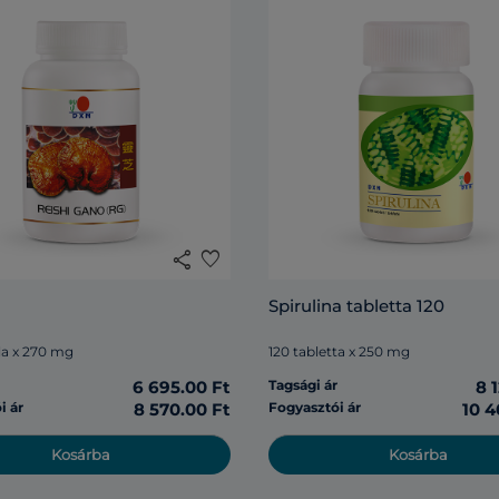
share
favorite
Spirulina tabletta 120
la x 270 mg
120 tabletta x 250 mg
r
6 695.00 Ft
Tagsági ár
8 
i ár
8 570.00 Ft
Fogyasztói ár
10 4
Kosárba
Kosárba