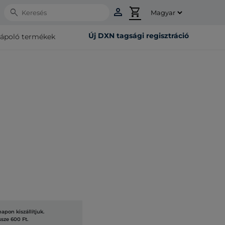
person
shopping_cart
Search
Új DXN tagsági regisztráció
rápoló termékek
pon kiszállítjuk.
ssze 600 Ft.