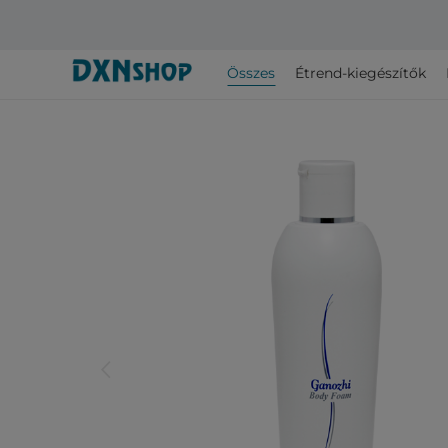
Összes
Étrend-kiegészítők
arrow_back_ios