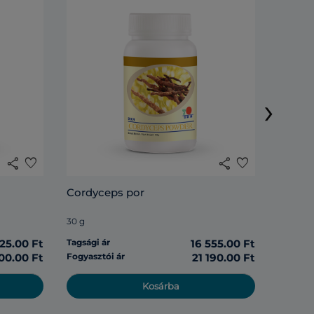
DXN Li
›
120 tabl
share
favorite
share
favorite
Tagsági 
Cordyceps por
Fogyasz
30 g
125.00 Ft
Tagsági ár
16 555.00 Ft
00.00 Ft
Fogyasztói ár
21 190.00 Ft
Kosárba