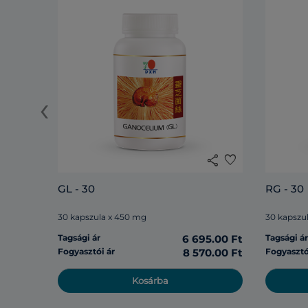
‹
share
favorite
GL - 30
RG - 30
30 kapszula x 450 mg
30 kapszu
Tagsági ár
6 695.00 Ft
Tagsági á
Fogyasztói ár
8 570.00 Ft
Fogyasztó
Kosárba