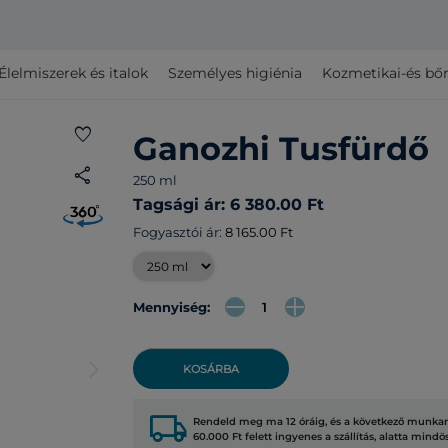
Élelmiszerek és italok
Személyes higiénia
Kozmetikai-és bő
favorite
Ganozhi Tusfürdő
share
250 ml
Tagsági ár: 6 380.00 Ft
Fogyasztói ár:
8 165.00 Ft
Mennyiség:
arrow_forward_ios
KOSÁRBA
local_shipping
Rendeld meg ma 12 óráig, és a következő munkana
60.000 Ft felett ingyenes a szállítás, alatta mindö