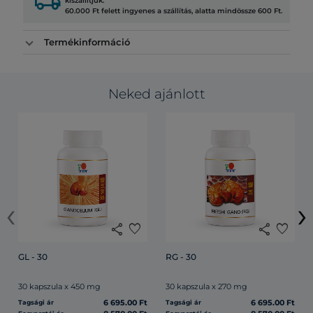
local_shipping
kiszállítjuk.
60.000 Ft felett ingyenes a szállítás, alatta mindössze 600 Ft.
Termékinformáció
Neked ajánlott
‹
›
share
favorite
share
favorite
GL - 30
RG - 30
30 kapszula x 450 mg
30 kapszula x 270 mg
6 695.00 Ft
6 695.00 Ft
Tagsági ár
Tagsági ár