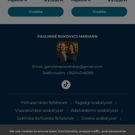
8 570.00 Ft
8 570.00 Ft
Fogyasztói ár
Fogyasztói ár
Kosárba
Kosárba
PAULINNÉ BUKOVICS MARIANN
Email: ganoterapiaoktatas@gmail.com
Telefonszám: +36204346069
Felhasználási feltételek
Tagsági szabályzat
|
|
Visszaküldési szabályzat
Adatvédelmi szabályzat
|
|
Szállítási és fizetési feltételek
Cookie szabályzat
|
|
Adatvédelmi tájékoztató
We use cookies to ensure basic functionality, analyze traffic, and personalize