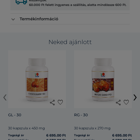
local_shipping
kiszállítjuk.
60.000 Ft felett ingyenes a szállítás, alatta mindössze 600 Ft.
Termékinformáció
Neked ajánlott
‹
›
share
favorite
share
favorite
GL - 30
RG - 30
30 kapszula x 450 mg
30 kapszula x 270 mg
6 695.00 Ft
6 695.00 Ft
Tagsági ár
Tagsági ár