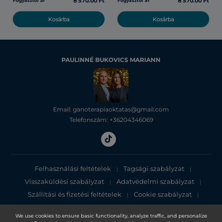
8 570.00 Ft
8 570.00 Ft
Fogyasztói ár
Fogyasztói ár
Kosárba
Kosárba
PAULINNÉ BUKOVICS MARIANN
Email: ganoterapiaoktatas@gmail.com
Telefonszám: +36204346069
Felhasználási feltételek
Tagsági szabályzat
|
|
Visszaküldési szabályzat
Adatvédelmi szabályzat
|
|
Szállítási és fizetési feltételek
Cookie szabályzat
|
|
Adatvédelmi tájékoztató
We use cookies to ensure basic functionality, analyze traffic, and personalize