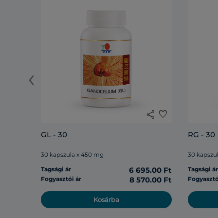
‹
share
favorite
GL - 30
RG - 30
30 kapszula x 450 mg
30 kapszu
Tagsági ár
6 695.00 Ft
Tagsági á
Fogyasztói ár
8 570.00 Ft
Fogyasztó
Kosárba