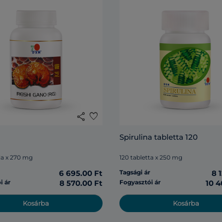
share
favorite
Spirulina tabletta 120
la x 270 mg
120 tabletta x 250 mg
r
6 695.00 Ft
Tagsági ár
8 
i ár
8 570.00 Ft
Fogyasztói ár
10 4
Kosárba
Kosárba