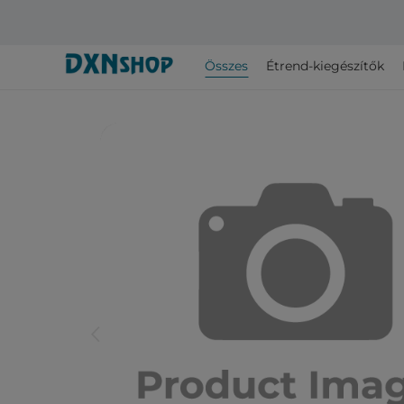
Összes
Étrend-kiegészítők
arrow_back_ios