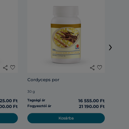
DXN Li
›
120 tabl
share
favorite
share
favorite
Tagsági 
Cordyceps por
Fogyasz
30 g
125.00 Ft
Tagsági ár
16 555.00 Ft
00.00 Ft
Fogyasztói ár
21 190.00 Ft
Kosárba