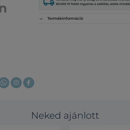
local_shipping
60.000 Ft felett ingyenes a szállítás, alatta mindö
Termékinformáció
Neked ajánlott