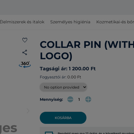
Élelmiszerek és italok
Személyes higiénia
Kozmetikai-és bő
favorite
COLLAR PIN (WIT
share
LOGO)
Tagsági ár: 1 200.00 Ft
Fogyasztói ár:
0.00 Ft
Mennyiség:
arrow_forward_ios
KOSÁRBA
Rendeld meg ma 12 óráig, és a következő munkana