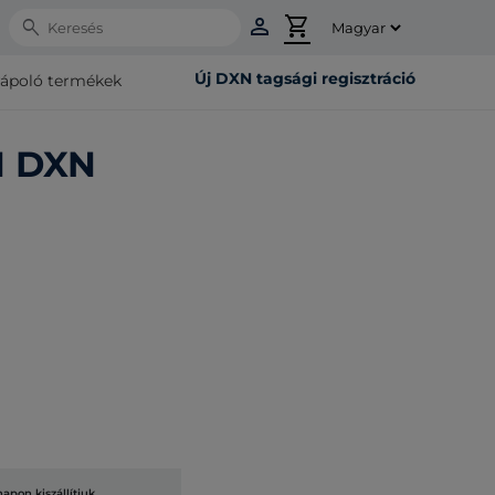
person
shopping_cart
Search
Új DXN tagsági regisztráció
rápoló termékek
H DXN
pon kiszállítjuk.