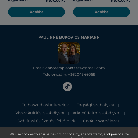
8 570.00 Ft
8 570.00 Ft
Fogyasztói ár
Fogyasztói ár
Kosárba
Kosárba
PAULINNÉ BUKOVICS MARIANN
Email: ganoterapiaoktatas@gmail.com
Telefonszám: +36204346069
Felhasználási feltételek
Tagsági szabályzat
|
|
Visszaküldési szabályzat
Adatvédelmi szabályzat
|
|
Szállítási és fizetési feltételek
Cookie szabályzat
|
|
Adatvédelmi tájékoztató
We use cookies to ensure basic functionality, analyze traffic, and personalize