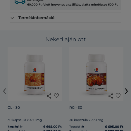
local_shipping
kiszállítjuk.
60.000 Ft felett ingyenes a szállítás, alatta mindössze 600 Ft.
Termékinformáció
Neked ajánlott
‹
›
share
favorite
share
favorite
GL - 30
RG - 30
30 kapszula x 450 mg
30 kapszula x 270 mg
6 695.00 Ft
6 695.00 Ft
Tagsági ár
Tagsági ár