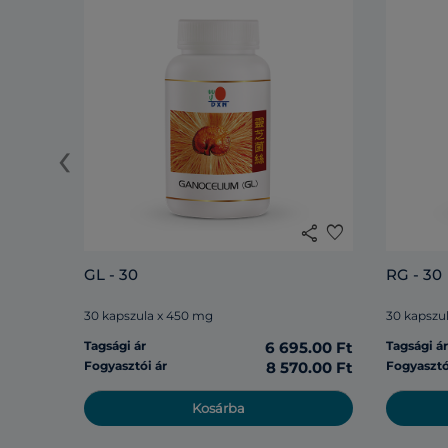
‹
share
favorite
GL - 30
RG - 30
30 kapszula x 450 mg
30 kapszu
Tagsági ár
6 695.00 Ft
Tagsági á
Fogyasztói ár
8 570.00 Ft
Fogyasztó
Kosárba