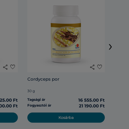
DXN Li
›
120 tabl
share
favorite
share
favorite
Tagsági 
Cordyceps por
Fogyasz
30 g
125.00 Ft
Tagsági ár
16 555.00 Ft
00.00 Ft
Fogyasztói ár
21 190.00 Ft
Kosárba