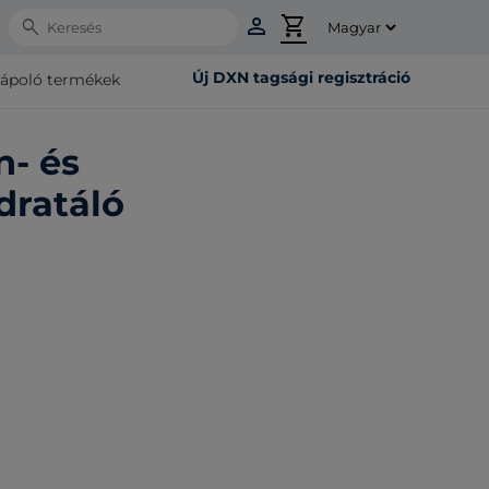
person
shopping_cart
Search
Új DXN tagsági regisztráció
rápoló termékek
n- és
dratáló