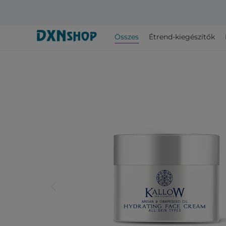
Összes
Étrend-kiegészítők
arrow_back_ios