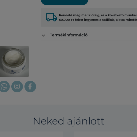
local_shipping
Rendeld meg ma 12 óráig, és a következő munkana
60.000 Ft felett ingyenes a szállítás, alatta mindö
Termékinformáció
Neked ajánlott