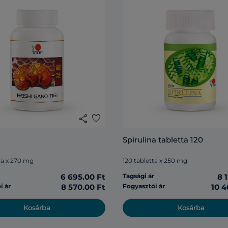
share
favorite
Spirulina tabletta 120
la x 270 mg
120 tabletta x 250 mg
r
6 695.00 Ft
Tagsági ár
8 
i ár
8 570.00 Ft
Fogyasztói ár
10 4
Kosárba
Kosárba