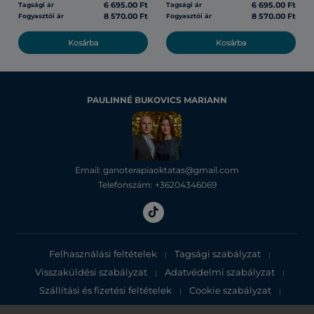
6 695.00 Ft
6 695.00 Ft
Tagsági ár
Tagsági ár
8 570.00 Ft
8 570.00 Ft
Fogyasztói ár
Fogyasztói ár
Kosárba
Kosárba
PAULINNÉ BUKOVICS MARIANN
Email: ganoterapiaoktatas@gmail.com
Telefonszám: +36204346069
Felhasználási feltételek
Tagsági szabályzat
|
|
Visszaküldési szabályzat
Adatvédelmi szabályzat
|
|
Szállítási és fizetési feltételek
Cookie szabályzat
|
|
Adatvédelmi tájékoztató