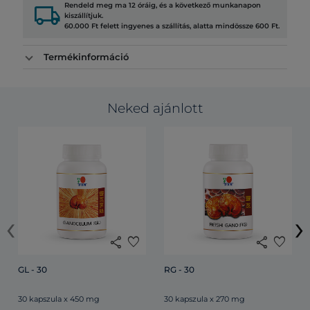
local_shipping
Rendeld meg ma 12 óráig, és a következő munkanapon
kiszállítjuk.
60.000 Ft felett ingyenes a szállítás, alatta mindössze 600 Ft.
Termékinformáció
Neked ajánlott
‹
›
share
favorite
share
favorite
GL - 30
RG - 30
30 kapszula x 450 mg
30 kapszula x 270 mg