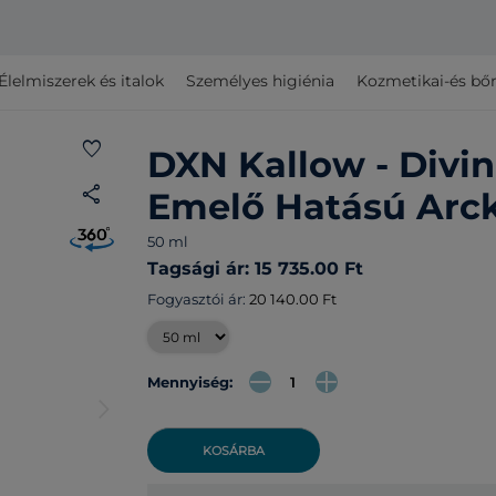
Élelmiszerek és italok
Személyes higiénia
Kozmetikai-és bő
favorite
DXN Kallow - Divi
share
Emelő Hatású Arc
50 ml
Tagsági ár: 15 735.00 Ft
Fogyasztói ár:
20 140.00 Ft
Mennyiség:
arrow_forward_ios
KOSÁRBA