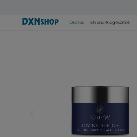
Összes
Étrend-kiegészítők
arrow_back_ios