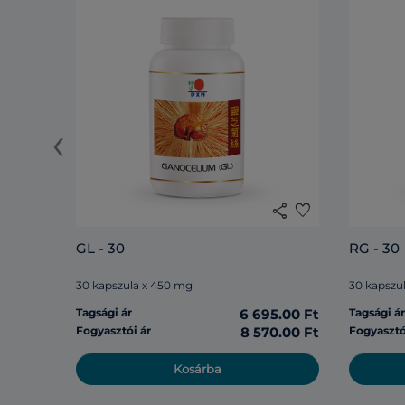
‹
share
favorite
GL - 30
RG - 30
30 kapszula x 450 mg
30 kapszu
Tagsági ár
6 695.00 Ft
Tagsági á
Fogyasztói ár
8 570.00 Ft
Fogyasztó
Kosárba