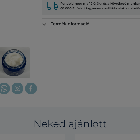
local_shipping
Rendeld meg ma 12 óráig, és a következő munkana
60.000 Ft felett ingyenes a szállítás, alatta mindö
Termékinformáció
Neked ajánlott