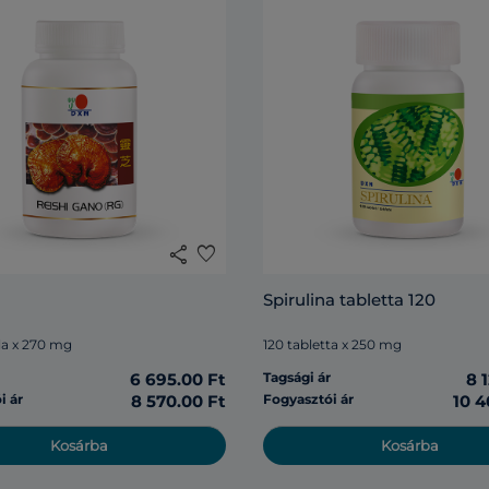
share
favorite
Spirulina tabletta 120
la x 270 mg
120 tabletta x 250 mg
r
6 695.00 Ft
Tagsági ár
8 
i ár
8 570.00 Ft
Fogyasztói ár
10 4
Kosárba
Kosárba