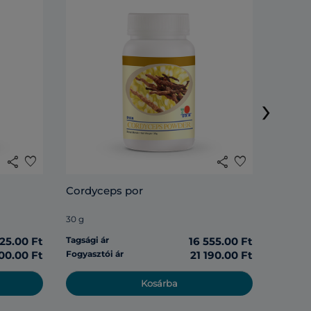
DXN Li
›
120 tabl
share
favorite
share
favorite
Tagsági 
Cordyceps por
Fogyasz
30 g
125.00 Ft
Tagsági ár
16 555.00 Ft
00.00 Ft
Fogyasztói ár
21 190.00 Ft
Kosárba