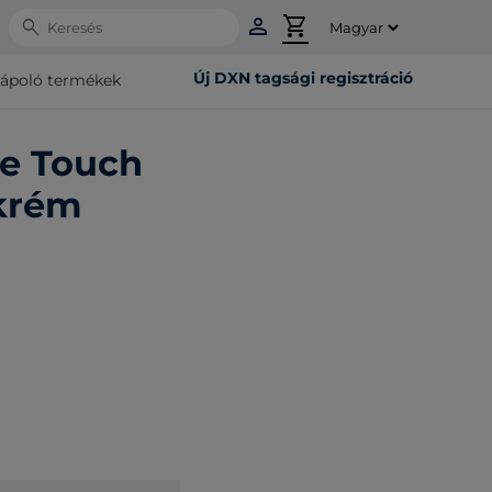
person
shopping_cart
Search
Új DXN tagsági regisztráció
rápoló termékek
ne Touch
krém