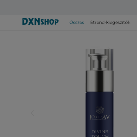
Összes
Étrend-kiegészítők
arrow_back_ios