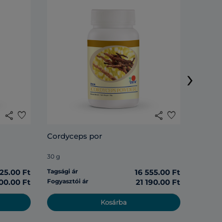
DXN Li
›
120 tabl
share
favorite
share
favorite
Tagsági 
Cordyceps por
Fogyasz
30 g
125.00 Ft
Tagsági ár
16 555.00 Ft
00.00 Ft
Fogyasztói ár
21 190.00 Ft
Kosárba