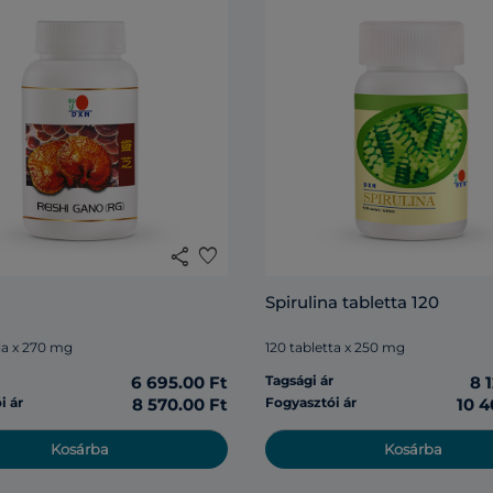
share
favorite
Spirulina tabletta 120
la x 270 mg
120 tabletta x 250 mg
r
6 695.00 Ft
Tagsági ár
8 
i ár
8 570.00 Ft
Fogyasztói ár
10 4
Kosárba
Kosárba