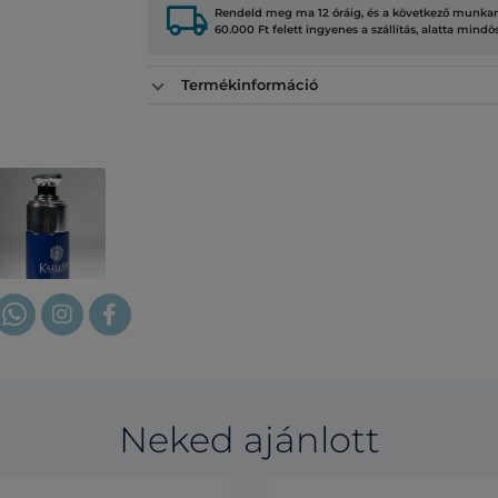
local_shipping
Rendeld meg ma 12 óráig, és a következő munkana
60.000 Ft felett ingyenes a szállítás, alatta mindö
Termékinformáció
Neked ajánlott