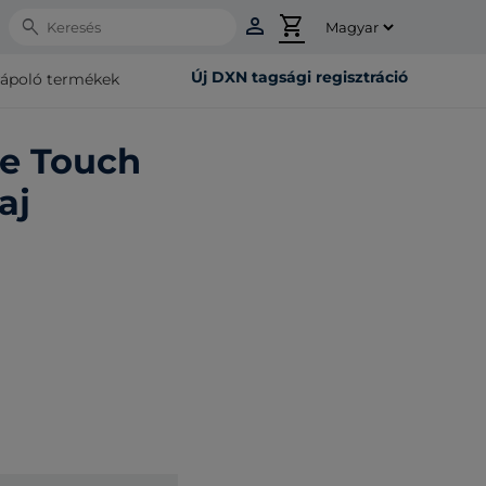
person
shopping_cart
Search
Új DXN tagsági regisztráció
rápoló termékek
ne Touch
aj