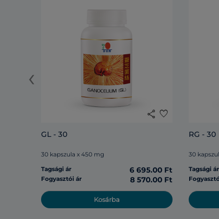
‹
share
favorite
GL - 30
RG - 30
30 kapszula x 450 mg
30 kapszu
Tagsági ár
6 695.00 Ft
Tagsági á
Fogyasztói ár
8 570.00 Ft
Fogyasztó
Kosárba