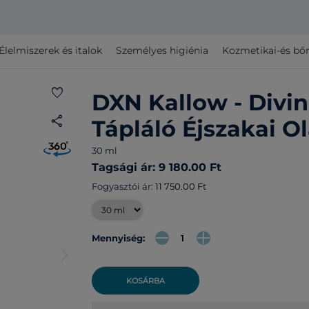
Élelmiszerek és italok
Személyes higiénia
Kozmetikai-és bő
favorite
DXN Kallow - Divi
share
Tápláló Éjszakai Ol
30 ml
Tagsági ár: 9 180.00 Ft
Fogyasztói ár:
11 750.00 Ft
Mennyiség:
arrow_forward_ios
KOSÁRBA