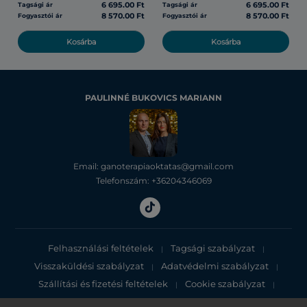
6 695.00 Ft
6 695.00 Ft
Tagsági ár
Tagsági ár
8 570.00 Ft
8 570.00 Ft
Fogyasztói ár
Fogyasztói ár
Kosárba
Kosárba
PAULINNÉ BUKOVICS MARIANN
Email: ganoterapiaoktatas@gmail.com
Telefonszám: +36204346069
Felhasználási feltételek
Tagsági szabályzat
|
|
Visszaküldési szabályzat
Adatvédelmi szabályzat
|
|
Szállítási és fizetési feltételek
Cookie szabályzat
|
|
Adatvédelmi tájékoztató