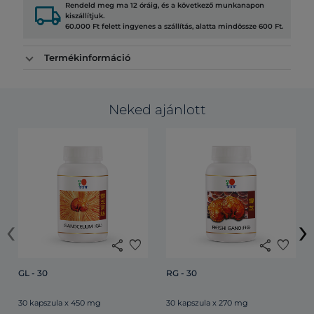
local_shipping
Rendeld meg ma 12 óráig, és a következő munkanapon
kiszállítjuk.
60.000 Ft felett ingyenes a szállítás, alatta mindössze 600 Ft.
Termékinformáció
Neked ajánlott
‹
›
share
favorite
share
favorite
GL - 30
RG - 30
30 kapszula x 450 mg
30 kapszula x 270 mg