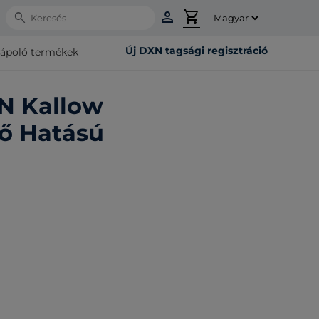
person
shopping_cart
Search
Új DXN tagsági regisztráció
rápoló termékek
N Kallow
ő Hatású