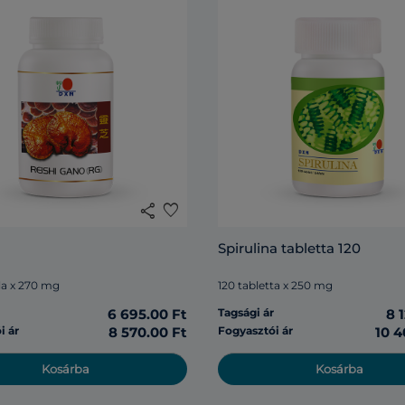
share
favorite
Spirulina tabletta 120
la x 270 mg
120 tabletta x 250 mg
r
6 695.00 Ft
Tagsági ár
8 
i ár
8 570.00 Ft
Fogyasztói ár
10 4
Kosárba
Kosárba