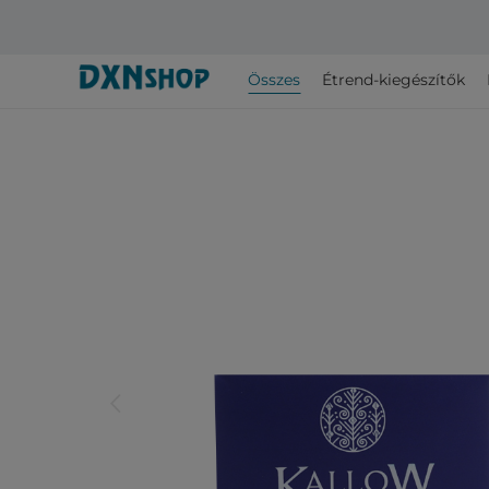
Összes
Étrend-kiegészítők
arrow_back_ios