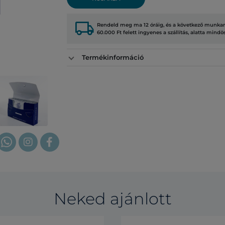
local_shipping
Rendeld meg ma 12 óráig, és a következő munkana
60.000 Ft felett ingyenes a szállítás, alatta mindö
Termékinformáció
Neked ajánlott