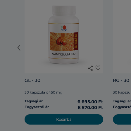
‹
share
favorite
GL - 30
RG - 30
30 kapszula x 450 mg
30 kapszu
Tagsági ár
6 695.00 Ft
Tagsági á
Fogyasztói ár
8 570.00 Ft
Fogyasztó
Kosárba