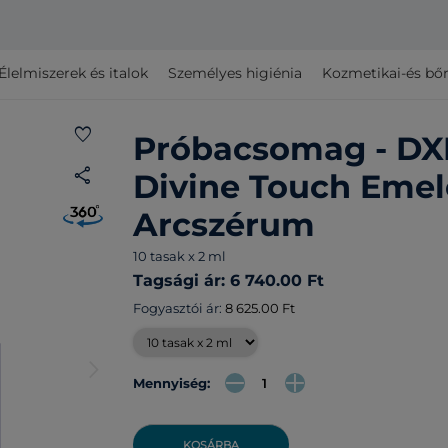
Élelmiszerek és italok
Személyes higiénia
Kozmetikai-és bő
favorite
Próbacsomag - DX
share
Divine Touch Emel
Arcszérum
10 tasak x 2 ml
Tagsági ár: 6 740.00 Ft
Fogyasztói ár:
8 625.00 Ft
arrow_forward_ios
Mennyiség:
KOSÁRBA