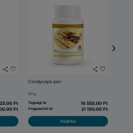
DXN Li
›
120 tabl
share
favorite
share
favorite
Tagsági 
Cordyceps por
Fogyasz
30 g
125.00 Ft
Tagsági ár
16 555.00 Ft
00.00 Ft
Fogyasztói ár
21 190.00 Ft
Kosárba