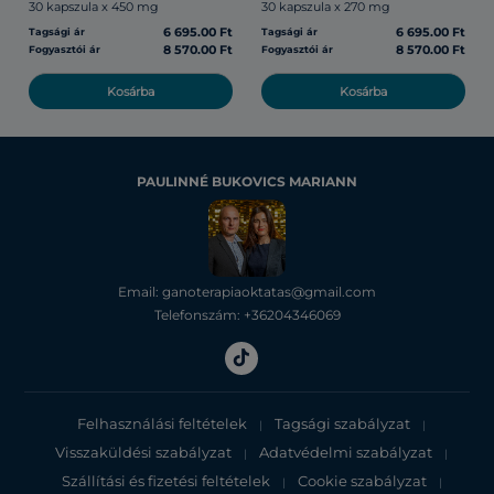
30 kapszula x 450 mg
30 kapszula x 270 mg
6 695.00 Ft
6 695.00 Ft
Tagsági ár
Tagsági ár
8 570.00 Ft
8 570.00 Ft
Fogyasztói ár
Fogyasztói ár
Kosárba
Kosárba
PAULINNÉ BUKOVICS MARIANN
Email: ganoterapiaoktatas@gmail.com
Telefonszám: +36204346069
Felhasználási feltételek
Tagsági szabályzat
|
|
Visszaküldési szabályzat
Adatvédelmi szabályzat
|
|
Szállítási és fizetési feltételek
Cookie szabályzat
|
|