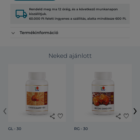
local_shipping
Rendeld meg ma 12 óráig, és a következő munkanapon
kiszállítjuk.
60.000 Ft felett ingyenes a szállítás, alatta mindössze 600 Ft.
Termékinformáció
Neked ajánlott
‹
›
share
favorite
share
favorite
GL - 30
RG - 30